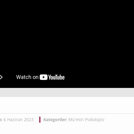
h:
6 Haziran 2023
Kategoriler:
Mü'min Psikolojisi