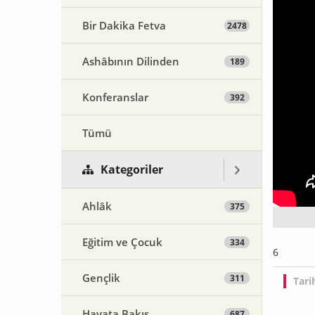
Bir Dakika Fetva
2478
Ashâbının Dilinden
189
Konferanslar
392
Tümü
Kategoriler
Ahlâk
375
Eğitim ve Çocuk
334
6
Gençlik
311
Tari
Hayata Bakış
687