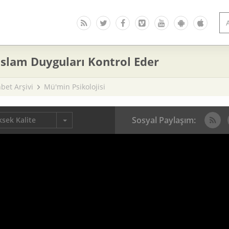
İslam Duyguları Kontrol Eder
bet Arşivi
Mü'min Psikolojisi
Sosyal Paylaşım:
sek Kalite