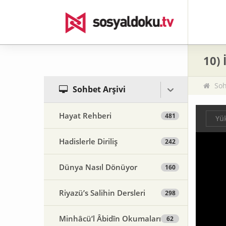
10) 
Soh
Sohbet Arşivi
Hayat Rehberi
481
Yük
Hadislerle Diriliş
242
Dünya Nasıl Dönüyor
160
Riyazü’s Salihin Dersleri
298
Minhâcü’l Âbidîn Okumaları
62