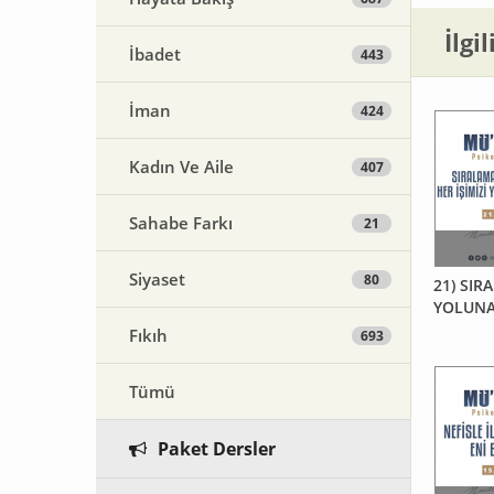
İlgi
İbadet
443
İman
424
Kadın Ve Aile
407
Sahabe Farkı
21
Siyaset
80
21) SIRA
YOLUNA
Fıkıh
693
Tümü
Paket Dersler