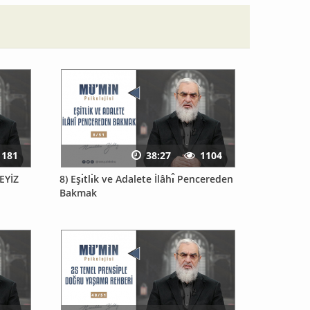
1181
38:27
1104
YİZ
8) Eşı̇tlı̇k ve Adalete İlâhı̂ Pencereden
Bakmak