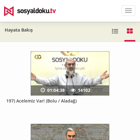
Men
Hayata Bakış
01:04:38
14102
197) Acelemiz Var! (Bolu / Aladağ)