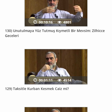
00:10:16
4801
130) Unutulmaya Yüz Tutmuş Kıymetli Bir Mevsim: Zilhicce
Geceleri
00:01:11
4514
129) Taksitle Kurban Kesmek Caiz mi?