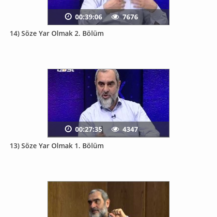
00:39:06
7676
14) Söze Yar Olmak 2. Bölüm
00:27:35
4347
13) Söze Yar Olmak 1. Bölüm