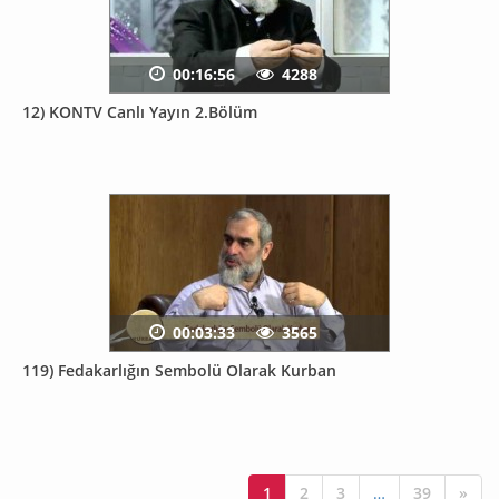
00:16:56
4288
12) KONTV Canlı Yayın 2.Bölüm
00:03:33
3565
119) Fedakarlığın Sembolü Olarak Kurban
1
2
3
…
39
»