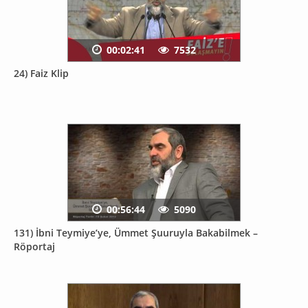
00:02:41
7532
24) Faiz Klip
00:56:44
5090
131) İbni Teymiye’ye, Ümmet Şuuruyla Bakabilmek –
Röportaj