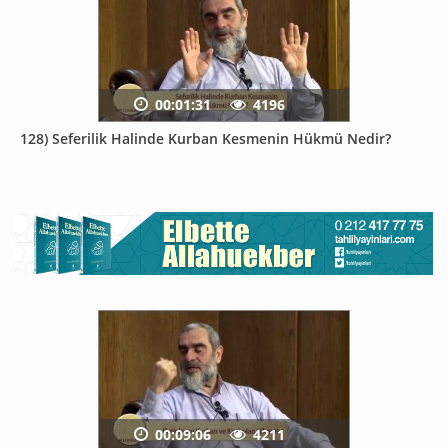
00:01:31
4196
128) Seferilik Halinde Kurban Kesmenin Hükmü Nedir?
00:09:06
4211