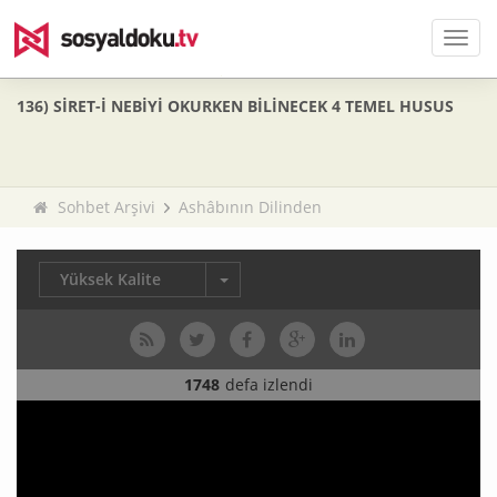
Men
136) SİRET-İ NEBİYİ OKURKEN BİLİNECEK 4 TEMEL HUSUS
Sohbet Arşivi
Ashâbının Dilinden
Yüksek Kalite
1748
defa izlendi