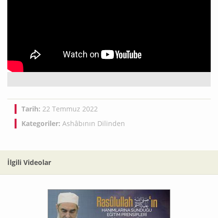
Tarih:
22 Temmuz 2022
Kategoriler:
Ashâbının Dilinden
İlgili Videolar