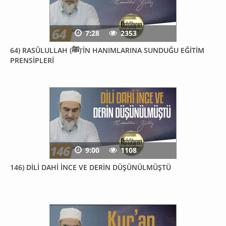
7:28
2353
64) RASÛLULLAH (ﷺ)’İN HANIMLARINA SUNDUĞU EĞİTİM
PRENSİPLERİ
9:00
1108
146) DİLİ DAHİ İNCE VE DERİN DÜŞÜNÜLMÜŞTÜ