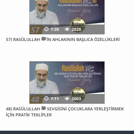
7:20
2020
57) RASÛLULLAH ﷺ’İN AHLAKININ BAŞLICA ÖZELLİKLERİ
7:11
3003
48) RASÛLULLAH ﷺ SEVGİSİNİ ÇOCUKLARA YERLEŞTİRMEK
İÇİN PRATİK TEKLİFLER