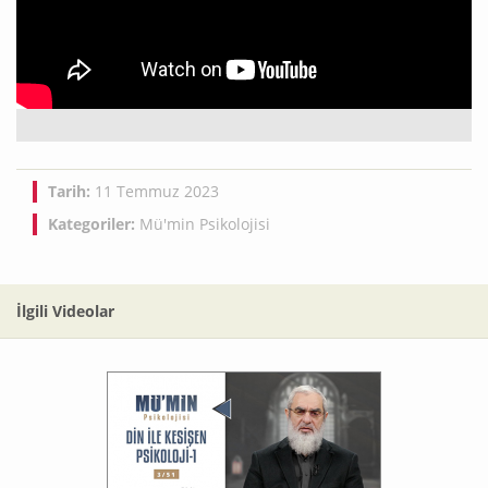
Tarih:
11 Temmuz 2023
Kategoriler:
Mü'min Psikolojisi
İlgili Videolar