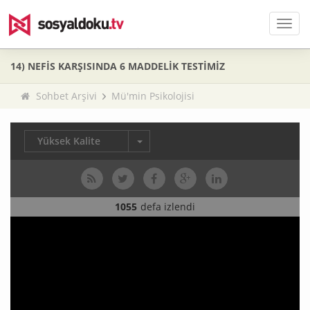
Men
14) NEFİS KARŞISINDA 6 MADDELİK TESTİMİZ
Sohbet Arşivi
Mü'min Psikolojisi
Yüksek Kalite
1055
defa izlendi