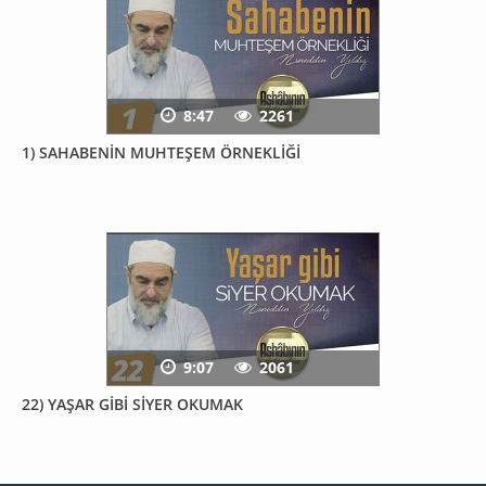
8:47
2261
1) SAHABENİN MUHTEŞEM ÖRNEKLİĞİ
9:07
2061
22) YAŞAR GİBİ SİYER OKUMAK