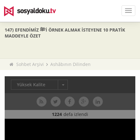
Men
147) EFENDİMİZ ﷺ’İ ÖRNEK ALMAK İSTEYENE 10 PRATİK
MADDEYLE ÖZET
Sohbet Arşivi
Ashâbının Dilinden
Yüksek Kalite
1224
defa izlendi