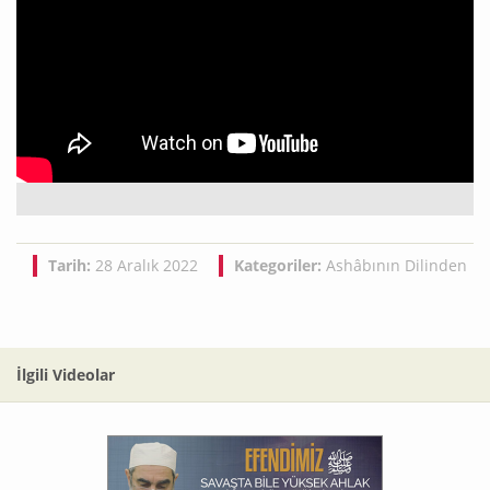
Tarih:
28 Aralık 2022
Kategoriler:
Ashâbının Dilinden
İlgili Videolar