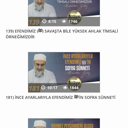
8:15
1746
139) EFENDİMİZ (ﷺ) SAVAŞTA BİLE YÜKSEK AHLAK TİMSALİ
ÖRNEĞİMİZDİR
10:17
1844
181) İNCE AYARLARIYLA EFENDİMİZ ﷺ’İN SOFRA SÜNNETİ