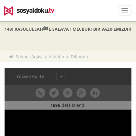
Men
148) RASÛLULLAHﷺ’E SALAVAT MECBURÎ BİR VAZİFEMİZDİR
Sohbet Arşivi
Ashâbının Dilinden
Yüksek Kalite
1595
defa izlendi