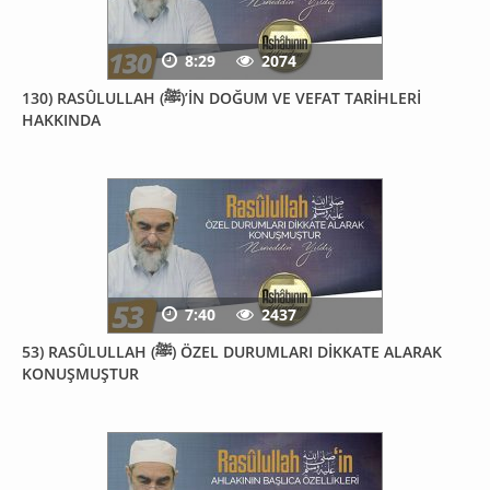
8:29
2074
130) RASÛLULLAH (ﷺ)’İN DOĞUM VE VEFAT TARİHLERİ
HAKKINDA
7:40
2437
53) RASÛLULLAH (ﷺ) ÖZEL DURUMLARI DİKKATE ALARAK
KONUŞMUŞTUR