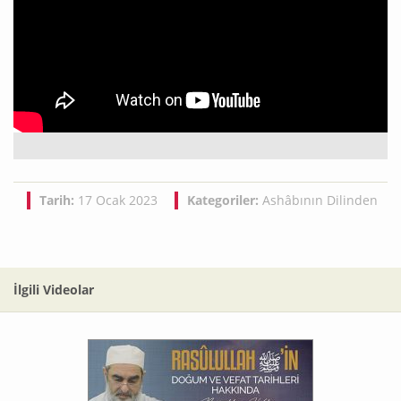
Tarih:
17 Ocak 2023
Kategoriler:
Ashâbının Dilinden
İlgili Videolar