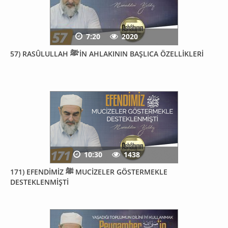
7:20
2020
57) RASÛLULLAH ﷺ’İN AHLAKININ BAŞLICA ÖZELLİKLERİ
10:30
1438
171) EFENDİMİZ ﷺ MUCİZELER GÖSTERMEKLE
DESTEKLENMİŞTİ