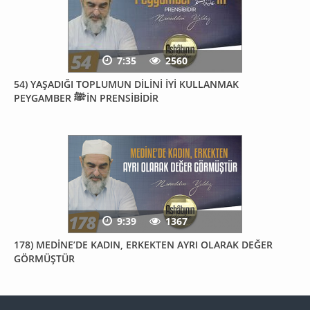
7:35
2560
54) YAŞADIĞI TOPLUMUN DİLİNİ İYİ KULLANMAK
PEYGAMBER ﷺ’İN PRENSİBİDİR
9:39
1367
178) MEDİNE’DE KADIN, ERKEKTEN AYRI OLARAK DEĞER
GÖRMÜŞTÜR