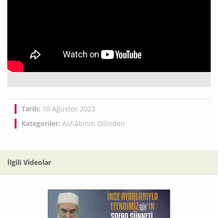
Tarih:
10 Ağustos 2023
Kategoriler:
Ashâbının Dilinden
İlgili Videolar