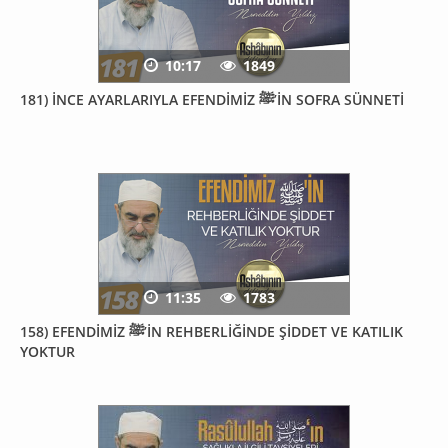
10:17
1849
181) İNCE AYARLARIYLA EFENDİMİZ ﷺ’İN SOFRA SÜNNETİ
11:35
1783
158) EFENDİMİZ ﷺ’İN REHBERLİĞİNDE ŞİDDET VE KATILIK
YOKTUR