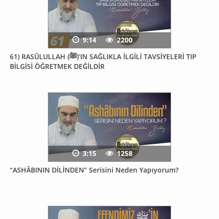
9:14
2200
61) RASÛLULLAH (ﷺ)’IN SAĞLIKLA İLGİLİ TAVSİYELERİ TIP
BİLGİSİ ÖĞRETMEK DEĞİLDİR
3:15
1258
“ASHÂBININ DİLİNDEN” Serisini Neden Yapıyorum?