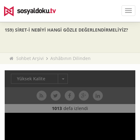
Men
159) SİRET-İ NEBİYİ HANGİ GÖZLE DEĞERLENDİRMELİYİZ?
Sohbet Arşivi
Ashâbının Dilinden
Yüksek Kalite
1013
defa izlendi