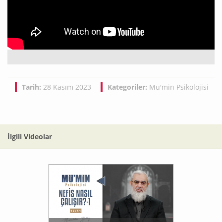
Tarih:
28 Kasım 2023
Kategoriler:
Mü'min Psikolojisi
İlgili Videolar