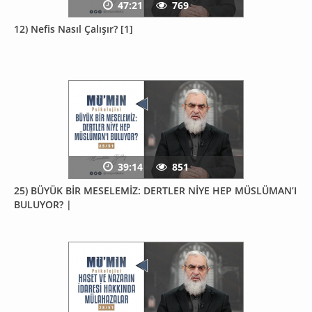
47:21
769
12) Nefis Nasıl Çalışır? [1]
39:14
851
25) BÜYÜK BİR MESELEMİZ: DERTLER NİYE HEP MÜSLÜMAN’I
BULUYOR? |