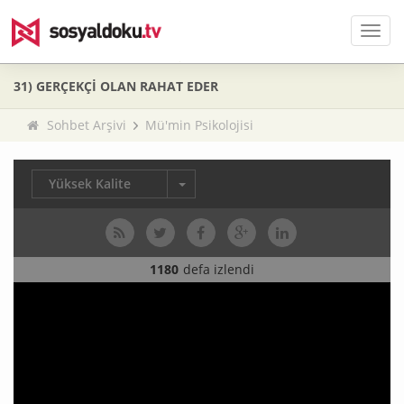
Men
31) GERÇEKÇİ OLAN RAHAT EDER
Sohbet Arşivi
Mü'min Psikolojisi
Yüksek Kalite
1180
defa izlendi