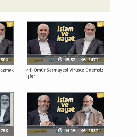
1304
45:32
1471
 Yazmak
44) Ömür Sermayesi Virüsü: Önemsiz
işler
753
44:15
1337