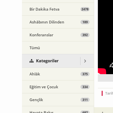
Bir Dakika Fetva
2478
Ashâbının Dilinden
189
Konferanslar
392
Tümü
Kategoriler
Ahlâk
375
Eğitim ve Çocuk
334
Tari
Gençlik
311
Hayata Bakış
687