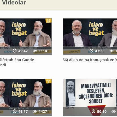
li Videolar
49:42
1114
43:35
ülfettah Ebu Gudde
56) Allah Adına Konuşmak ve
ndi
49:17
1427
50:10