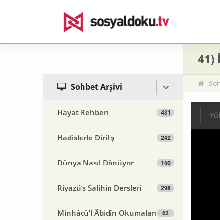
41) 
Soh
Sohbet Arşivi
Hayat Rehberi
481
Yük
Hadislerle Diriliş
242
Dünya Nasıl Dönüyor
160
Riyazü’s Salihin Dersleri
298
Minhâcü’l Âbidîn Okumaları
62