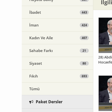
İlgi
İbadet
443
İman
424
Kadın Ve Aile
407
Sahabe Farkı
21
28) Abd
Hocaefe
Siyaset
80
Fıkıh
693
Tümü
Paket Dersler