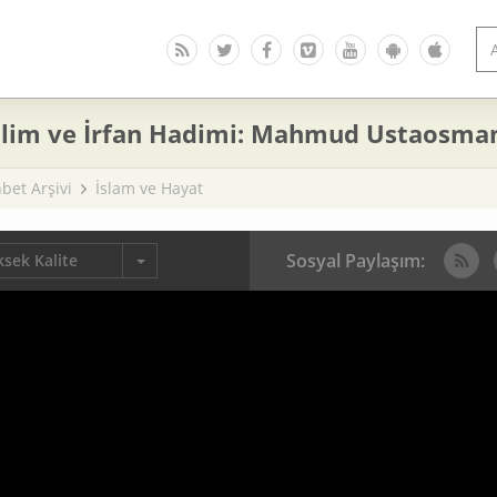
İlim ve İrfan Hadimi: Mahmud Ustaosman
bet Arşivi
İslam ve Hayat
Sosyal Paylaşım:
sek Kalite