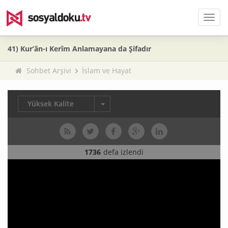
Men
41) Kur’ân-ı Kerîm Anlamayana da Şifadır
Sohbet Arşivi
İslam ve Hayat
Yüksek Kalite
1736
defa izlendi