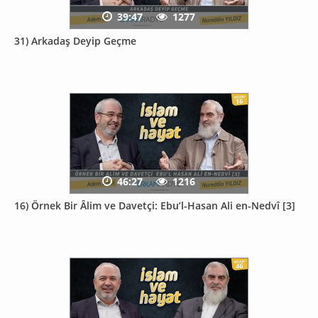
39:47
1277
31) Arkadaş Deyip Geçme
46:27
1216
16) Örnek Bir Âlim ve Davetçi: Ebu’l-Hasan Ali en-Nedvî [3]