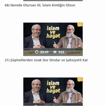
68) Nerede Olursan Ol, İslam Kimliğin Olsun
39:49
923
21) Şüphelilerden Uzak Dur Dindar ve Şahsiyetli Kal