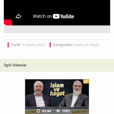
Tarih:
3 Kasım 2022
Kategoriler:
İslam ve Hayat
İlgili Videolar
41:44
1091