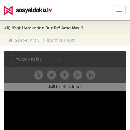
Men
48) İfsat Hareketine Dur De! Ama Nasıl?
Sohbet Arşivi
İslam ve Hayat
Yüksek Kalite
1481
defa izlendi