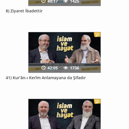
49:17
1425
8) Ziyaret İbadettir
42:05
1736
41) Kur’ân-ı Kerîm Anlamayana da Şifadır