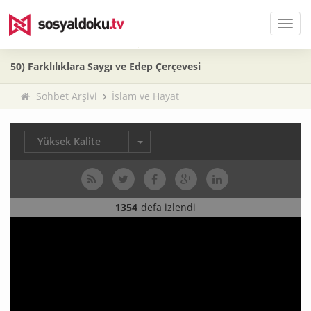
Men
50) Farklılıklara Saygı ve Edep Çerçevesi
Sohbet Arşivi
İslam ve Hayat
Yüksek Kalite
1354
defa izlendi