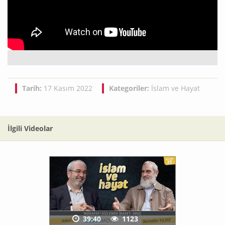
Tarih:
17 Kasım 2022
Kategoriler:
İslam ve Hayat
İlgili Videolar
39:40
1123