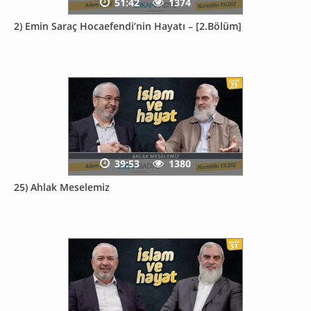
51:42
1374
2) Emin Saraç Hocaefendi’nin Hayatı – [2.Bölüm]
39:53
1380
25) Ahlak Meselemiz