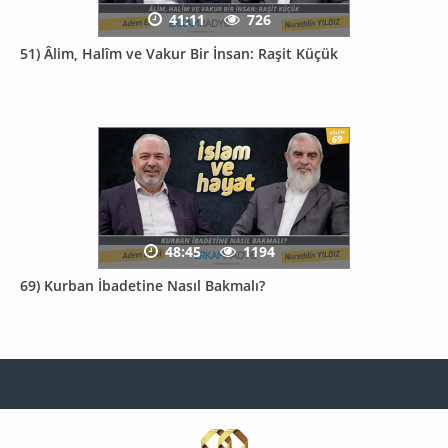
41:11
726
51) Âlim, Halîm ve Vakur Bir İnsan: Raşit Küçük
48:45
1194
69) Kurban İbadetine Nasıl Bakmalı?