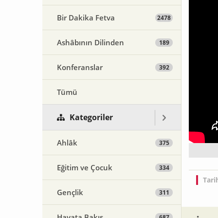
Bir Dakika Fetva
2478
Ashâbının Dilinden
189
Konferanslar
392
Tümü
Kategoriler
Ahlâk
375
Eğitim ve Çocuk
334
Tari
Gençlik
311
Hayata Bakış
687