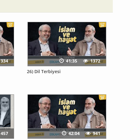
1334
41:35
1372
26) Dil Terbiyesi
1457
42:04
941