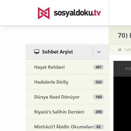
70) 
Soh
Sohbet Arşivi
Hayat Rehberi
481
Yük
Hadislerle Diriliş
242
Dünya Nasıl Dönüyor
160
Riyazü’s Salihin Dersleri
298
Minhâcü’l Âbidîn Okumaları
62