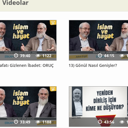
li Videolar
39:40
1122
44:15
afatı Gizlenen İbadet: ORUÇ
13) Gönül Nasıl Genişler?
33:49
1188
43:56