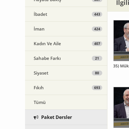
İlgi
İbadet
443
İman
424
Kadın Ve Aile
407
Sahabe Farkı
21
35) Mük
Siyaset
80
Fıkıh
693
Tümü
Paket Dersler