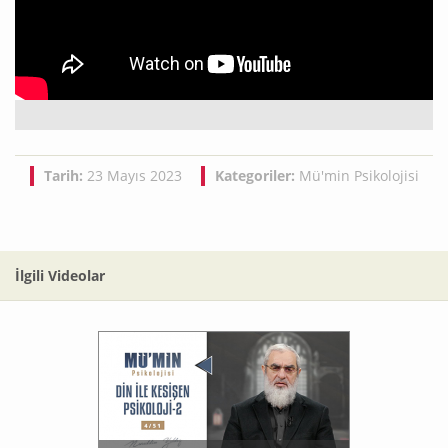
Tarih:
23 Mayıs 2023
Kategoriler:
Mü'min Psikolojisi
İlgili Videolar