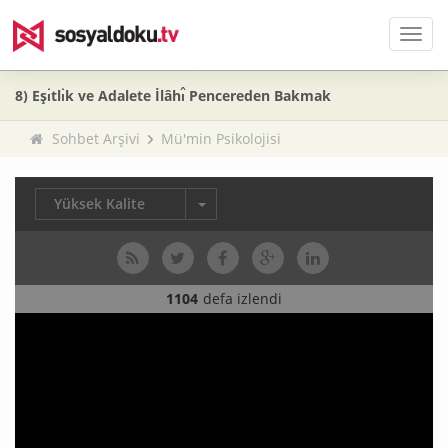
Men
8) Eşı̇tlı̇k ve Adalete İlâhı̂ Pencereden Bakmak
Sohbet Arşivi
Mü'min Psikolojisi
Yüksek Kalite
1104
defa izlendi