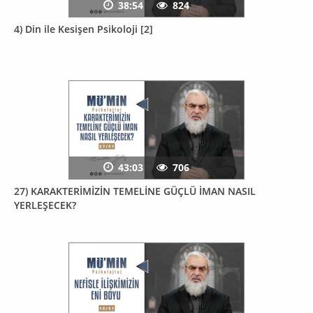
38:54
824
4) Din ile Kesişen Psikoloji [2]
43:03
706
27) KARAKTERİMİZİN TEMELİNE GÜÇLÜ İMAN NASIL
YERLEŞECEK?