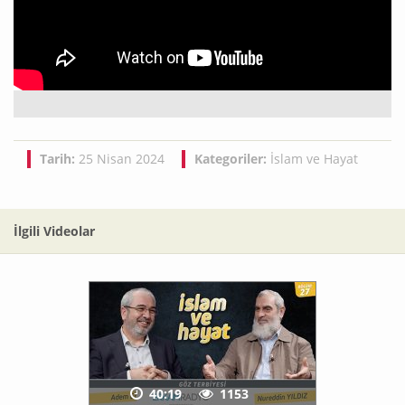
Tarih:
25 Nisan 2024
Kategoriler:
İslam ve Hayat
İlgili Videolar
40:19
1153