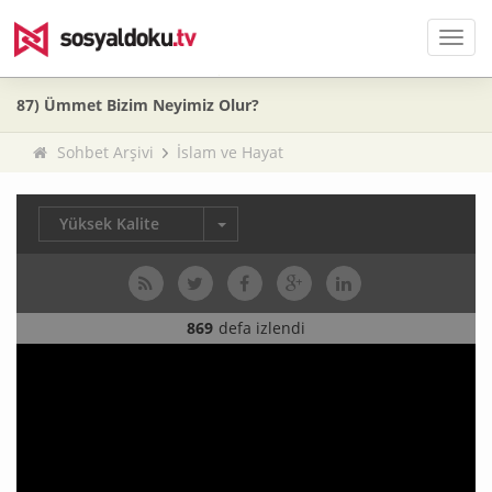
Men
87) Ümmet Bizim Neyimiz Olur?
Sohbet Arşivi
İslam ve Hayat
Yüksek Kalite
869
defa izlendi