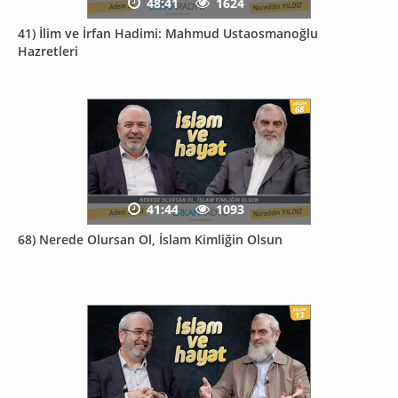
48:41
1624
41) İlim ve İrfan Hadimi: Mahmud Ustaosmanoğlu
Hazretleri
41:44
1093
68) Nerede Olursan Ol, İslam Kimliğin Olsun