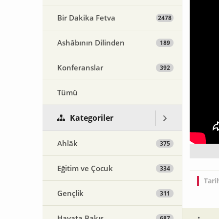
Bir Dakika Fetva
2478
Ashâbının Dilinden
189
Konferanslar
392
Tümü
Kategoriler
Ahlâk
375
Eğitim ve Çocuk
334
Tari
Gençlik
311
Hayata Bakış
687