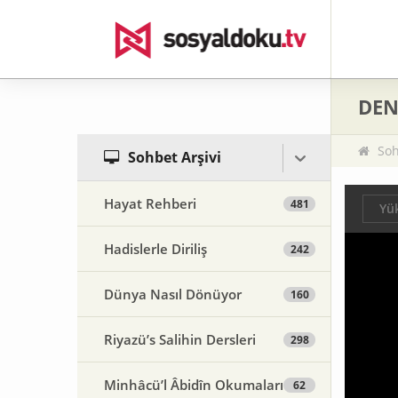
DEN
Soh
Sohbet Arşivi
Hayat Rehberi
481
Yük
Hadislerle Diriliş
242
Dünya Nasıl Dönüyor
160
Riyazü’s Salihin Dersleri
298
Minhâcü’l Âbidîn Okumaları
62