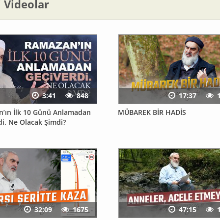
li Videolar
3:41
848
17:37
’ın İlk 10 Günü Anlamadan
MÜBAREK BİR HADİS
di. Ne Olacak Şimdi?
32:09
1675
47:15