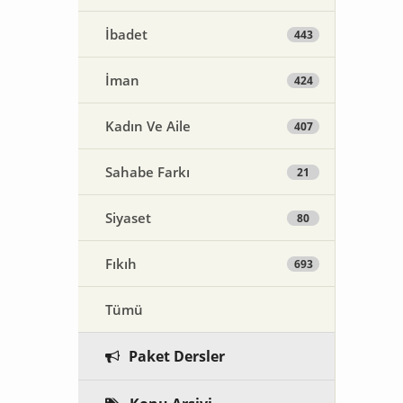
İbadet
443
İman
424
Kadın Ve Aile
407
Sahabe Farkı
21
Siyaset
80
Fıkıh
693
Tümü
Paket Dersler