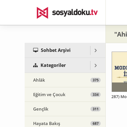
"Ah
Sohbet Arşivi
Kategoriler
Ahlâk
375
Eğitim ve Çocuk
334
287) Mo
Gençlik
311
Hayata Bakış
687