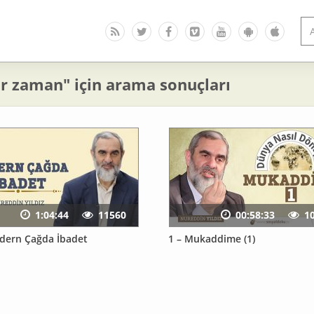
ir zaman" için arama sonuçları
1:04:44
11560
00:58:33
1
dern Çağda İbadet
1 – Mukaddime (1)