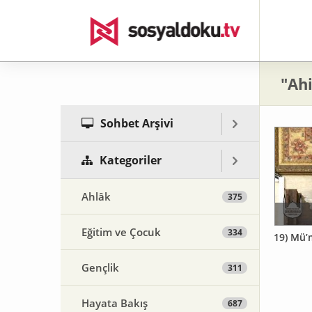
"Ahi
Sohbet Arşivi
Kategoriler
Ahlâk
375
Eğitim ve Çocuk
334
19) Mü’
Gençlik
311
Hayata Bakış
687