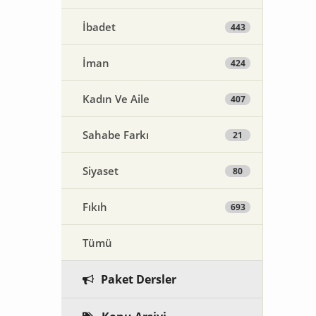
İbadet
443
İman
424
Kadın Ve Aile
407
Sahabe Farkı
21
Siyaset
80
Fıkıh
693
Tümü
Paket Dersler