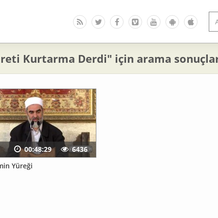
reti Kurtarma Derdi" için arama sonuçlar
00:48:29
6436
min Yüreği