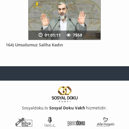
01:01:11
7559
164) Umudumuz Saliha Kadın
Sosyaldoku.tv
Sosyal Doku Vakfı
hizmetidir.
Fetva Meclisi
Tahlil
Genç Doku
Aile Ha