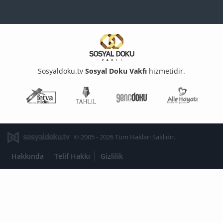
Sosyaldoku.tv
Sosyal Doku Vakfı
hizmetidir.
Fetva Meclisi
Tahlil
Genç Doku
Aile Ha
© 2005 - 2026 Tüm Hakları Saklıdır.
Hakkında
Telif Hakkı
Gizlilik