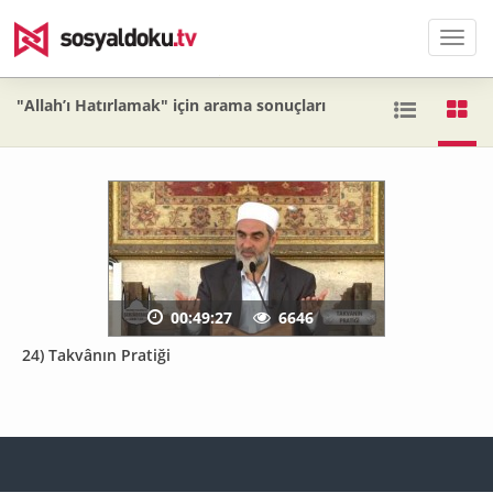
Men
"Allah’ı Hatırlamak" için arama sonuçları
00:49:27
6646
24) Takvânın Pratiği