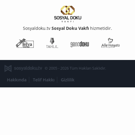
Sosyaldoku.tv
Sosyal Doku Vakfı
hizmetidir.
Fetva Meclisi
Tahlil
Genç Doku
Aile Ha
© 2005 - 2026 Tüm Hakları Saklıdır.
Hakkında
Telif Hakkı
Gizlilik