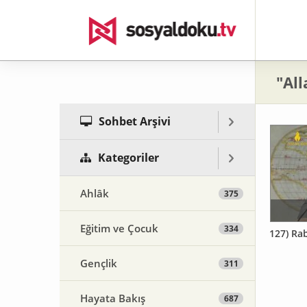
"All
Sohbet Arşivi
Kategoriler
Ahlâk
375
Eğitim ve Çocuk
334
127) Rab
Gençlik
311
Hayata Bakış
687