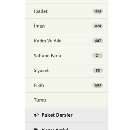
İbadet
443
İman
424
Kadın Ve Aile
407
Sahabe Farkı
21
Siyaset
80
Fıkıh
693
Tümü
Paket Dersler