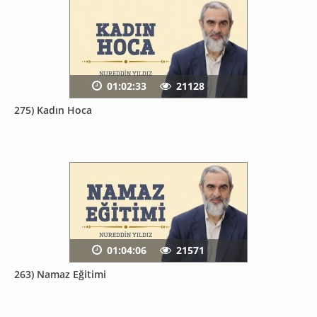
01:02:33
21128
275) Kadın Hoca
01:04:06
21571
263) Namaz Eğitimi