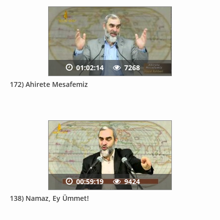
01:02:14
7268
172) Ahirete Mesafemiz
00:59:19
9424
138) Namaz, Ey Ümmet!