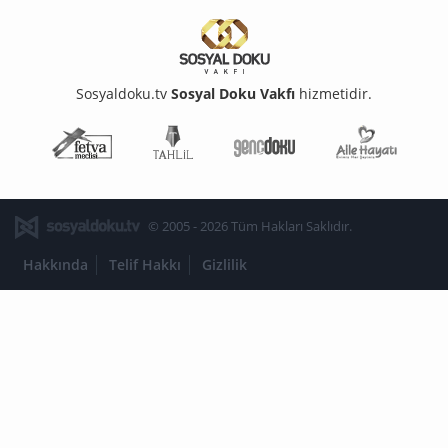
Sosyaldoku.tv
Sosyal Doku Vakfı
hizmetidir.
Fetva Meclisi
Tahlil
Genç Doku
Aile Ha
© 2005 - 2026 Tüm Hakları Saklıdır.
Hakkında
Telif Hakkı
Gizlilik