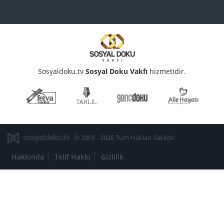
Sosyaldoku.tv
Sosyal Doku Vakfı
hizmetidir.
Fetva Meclisi
Tahlil
Genç Doku
Aile Ha
© 2005 - 2026 Tüm Hakları Saklıdır.
Hakkında
Telif Hakkı
Gizlilik