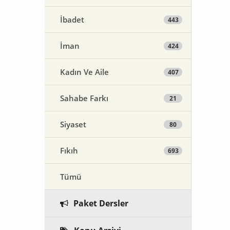
İbadet
443
İman
424
Kadın Ve Aile
407
Sahabe Farkı
21
Siyaset
80
Fıkıh
693
Tümü
Paket Dersler