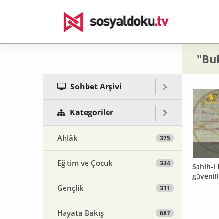
"Buh
Sohbet Arşivi
Kategoriler
Ahlâk
375
Eğitim ve Çocuk
334
Sahih-i
güvenili
Gençlik
311
Hayata Bakış
687