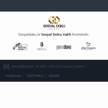
Sosyaldoku.tv
Sosyal Doku Vakfı
hizmetidir.
Fetva Meclisi
Tahlil
Genç Doku
Aile Ha
© 2005 - 2026 Tüm Hakları Saklıdır.
Hakkında
Telif Hakkı
Gizlilik