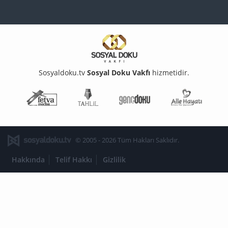
Sosyaldoku.tv
Sosyal Doku Vakfı
hizmetidir.
Fetva Meclisi
Tahlil
Genç Doku
Aile Ha
© 2005 - 2026 Tüm Hakları Saklıdır.
Hakkında
Telif Hakkı
Gizlilik