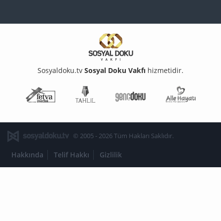
Sosyaldoku.tv
Sosyal Doku Vakfı
hizmetidir.
Fetva Meclisi
Tahlil
Genç Doku
Aile Ha
© 2005 - 2026 Tüm Hakları Saklıdır.
Hakkında
Telif Hakkı
Gizlilik