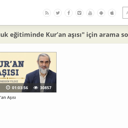
uk eğitiminde Kur’an aşısı" için arama s
01:03:56
30857
’an Aşısı