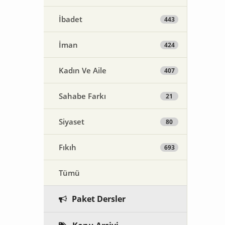
İbadet
443
İman
424
Kadın Ve Aile
407
Sahabe Farkı
21
Siyaset
80
Fıkıh
693
Tümü
Paket Dersler