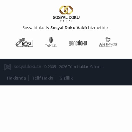
Sosyaldoku.tv
Sosyal Doku Vakfı
hizmetidir.
Fetva Meclisi
Tahlil
Genç Doku
Aile Ha
© 2005 - 2026 Tüm Hakları Saklıdır.
Hakkında
Telif Hakkı
Gizlilik