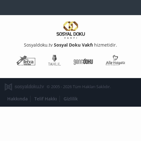
Sosyaldoku.tv
Sosyal Doku Vakfı
hizmetidir.
Fetva Meclisi
Tahlil
Genç Doku
Aile Ha
© 2005 - 2026 Tüm Hakları Saklıdır.
Hakkında
Telif Hakkı
Gizlilik