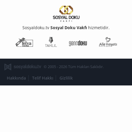
Sosyaldoku.tv
Sosyal Doku Vakfı
hizmetidir.
Fetva Meclisi
Tahlil
Genç Doku
Aile Ha
© 2005 - 2026 Tüm Hakları Saklıdır.
Hakkında
Telif Hakkı
Gizlilik