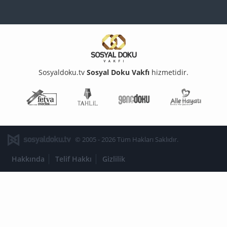
Sosyaldoku.tv
Sosyal Doku Vakfı
hizmetidir.
Fetva Meclisi
Tahlil
Genç Doku
Aile Ha
© 2005 - 2026 Tüm Hakları Saklıdır.
Hakkında
Telif Hakkı
Gizlilik