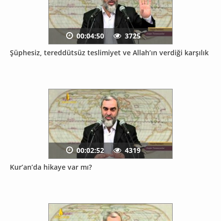
00:04:50
3725
Şüphesiz, tereddütsüz teslimiyet ve Allah’ın verdiği karşılık
00:02:52
4319
Kur’an’da hikaye var mı?