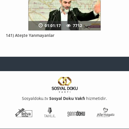
01:01:17
7712
141) Ateşte Yanmayanlar
Sosyaldoku.tv
Sosyal Doku Vakfı
hizmetidir.
Fetva Meclisi
Tahlil
Genç Doku
Aile Ha