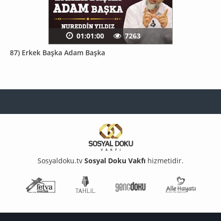
01:01:00
7263
87) Erkek Başka Adam Başka
Sosyaldoku.tv
Sosyal Doku Vakfı
hizmetidir.
Fetva Meclisi
Tahlil
Genç Doku
Aile Ha