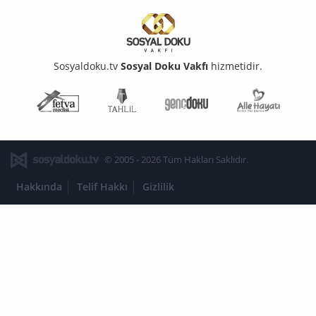
Sosyaldoku.tv
Sosyal Doku Vakfı
hizmetidir.
Fetva Meclisi
Tahlil
Genç Doku
Aile Ha
© 2005 - 2026 Tüm Hakları Saklıdır.
Hakkında
Telif Hakkı
Gizlilik