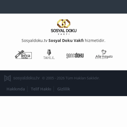
Sosyaldoku.tv
Sosyal Doku Vakfı
hizmetidir.
Fetva Meclisi
Tahlil
Genç Doku
Aile Ha
© 2005 - 2026 Tüm Hakları Saklıdır.
Hakkında
Telif Hakkı
Gizlilik