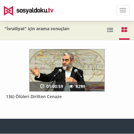
Men
"İsrailiyat" için arama sonuçları
01:00:59
8291
136) Ölüleri Dirilten Cenaze