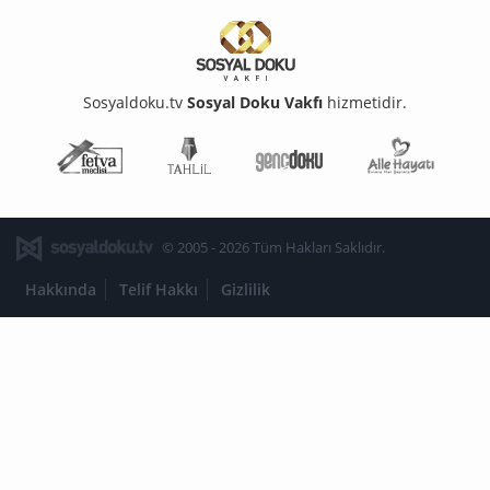
Sosyaldoku.tv
Sosyal Doku Vakfı
hizmetidir.
Fetva Meclisi
Tahlil
Genç Doku
Aile Ha
© 2005 - 2026 Tüm Hakları Saklıdır.
Hakkında
Telif Hakkı
Gizlilik