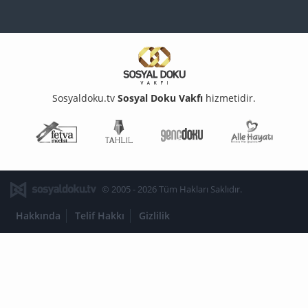
Sosyaldoku.tv
Sosyal Doku Vakfı
hizmetidir.
Fetva Meclisi
Tahlil
Genç Doku
Aile Ha
© 2005 - 2026 Tüm Hakları Saklıdır.
Hakkında
Telif Hakkı
Gizlilik