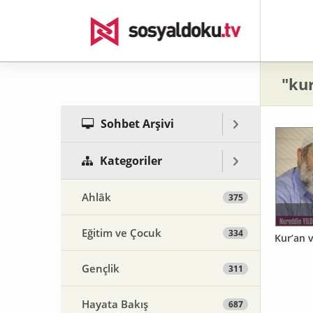
"ku
Sohbet Arşivi
Kategoriler
Ahlâk
375
Eğitim ve Çocuk
334
Kur’an v
Gençlik
311
Hayata Bakış
687