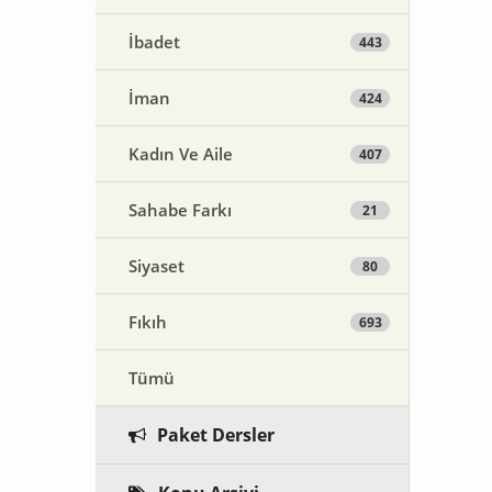
İbadet
443
İman
424
Kadın Ve Aile
407
Sahabe Farkı
21
Siyaset
80
Fıkıh
693
Tümü
Paket Dersler