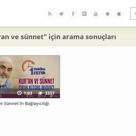
ran ve sünnet" için arama sonuçları
1:03
3337
e Sünnet’in Bağlayıcılığı