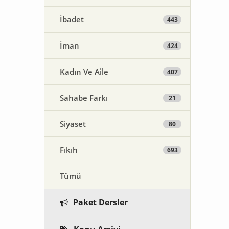
İbadet
443
İman
424
Kadın Ve Aile
407
Sahabe Farkı
21
Siyaset
80
Fıkıh
693
Tümü
Paket Dersler