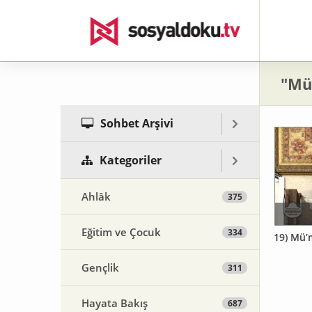
"Mü
Sohbet Arşivi
Kategoriler
Ahlâk
375
Eğitim ve Çocuk
334
19) Mü’
Gençlik
311
Hayata Bakış
687