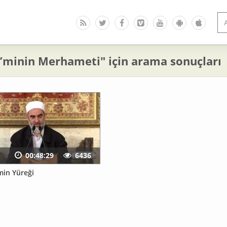
’minin Merhameti" için arama sonuçları
00:48:29
6436
min Yüreği