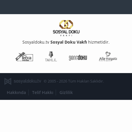
Sosyaldoku.tv
Sosyal Doku Vakfı
hizmetidir.
Fetva Meclisi
Tahlil
Genç Doku
Aile Ha
© 2005 - 2026 Tüm Hakları Saklıdır.
Hakkında
Telif Hakkı
Gizlilik