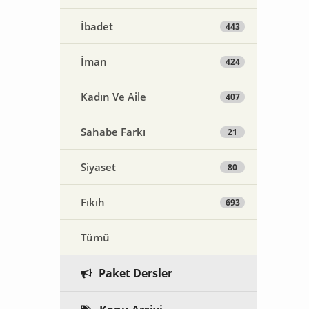
İbadet
443
İman
424
Kadın Ve Aile
407
Sahabe Farkı
21
Siyaset
80
Fıkıh
693
Tümü
Paket Dersler