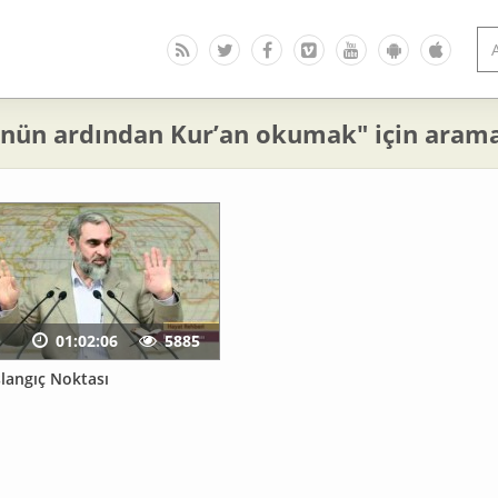
ünün ardından Kur’an okumak" için arama
01:02:06
5885
şlangıç Noktası