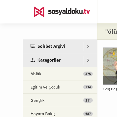
"öl
Sohbet Arşivi
Kategoriler
Ahlâk
375
Eğitim ve Çocuk
334
124) Ba
Gençlik
311
Hayata Bakış
687