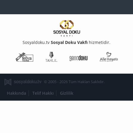
Sosyaldoku.tv
Sosyal Doku Vakfı
hizmetidir.
Fetva Meclisi
Tahlil
Genç Doku
Aile Ha
© 2005 - 2026 Tüm Hakları Saklıdır.
Hakkında
Telif Hakkı
Gizlilik