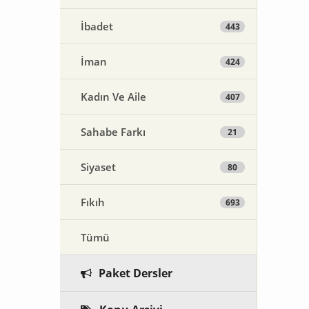
İbadet
443
İman
424
Kadın Ve Aile
407
Sahabe Farkı
21
Siyaset
80
Fıkıh
693
Tümü
Paket Dersler