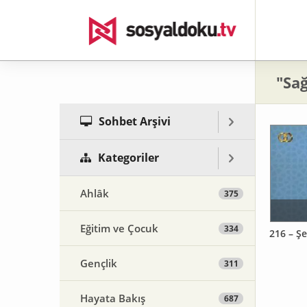
"Sağ
Sohbet Arşivi
Kategoriler
Ahlâk
375
Eğitim ve Çocuk
334
216 – Şe
Gençlik
311
Hayata Bakış
687