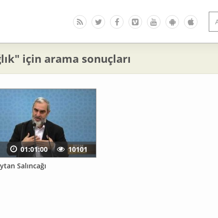
lık" için arama sonuçları
01:01:00
10101
ytan Salıncağı