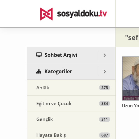
"sef
Sohbet Arşivi
Kategoriler
Ahlâk
375
Eğitim ve Çocuk
334
Uzun Yol
Gençlik
311
Hayata Bakış
687