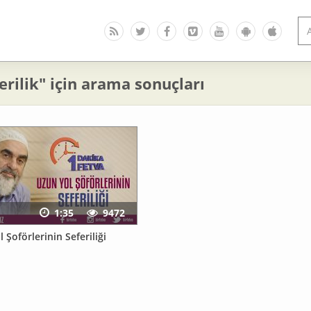
erilik" için arama sonuçları
1:35
9472
 Şoförlerinin Seferiliği