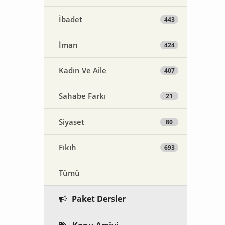
İbadet
443
İman
424
Kadın Ve Aile
407
Sahabe Farkı
21
Siyaset
80
Fıkıh
693
Tümü
Paket Dersler