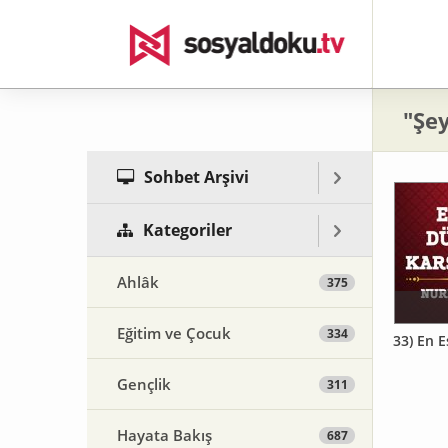
"Şe
Sohbet Arşivi
Kategoriler
Ahlâk
375
Eğitim ve Çocuk
334
33) En 
Gençlik
311
Hayata Bakış
687