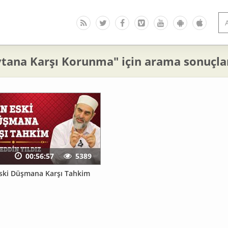
ytana Karşı Korunma" için arama sonuçla
00:56:57
5389
Eski Düşmana Karşı Tahkim