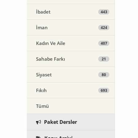
İbadet
443
İman
424
Kadın Ve Aile
407
Sahabe Farkı
21
Siyaset
80
Fıkıh
693
Tümü
Paket Dersler