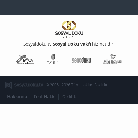
Sosyaldoku.tv
Sosyal Doku Vakfı
hizmetidir.
Fetva Meclisi
Tahlil
Genç Doku
Aile Ha
© 2005 - 2026 Tüm Hakları Saklıdır.
Hakkında
Telif Hakkı
Gizlilik