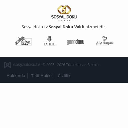
Sosyaldoku.tv
Sosyal Doku Vakfı
hizmetidir.
Fetva Meclisi
Tahlil
Genç Doku
Aile Ha
© 2005 - 2026 Tüm Hakları Saklıdır.
Hakkında
Telif Hakkı
Gizlilik